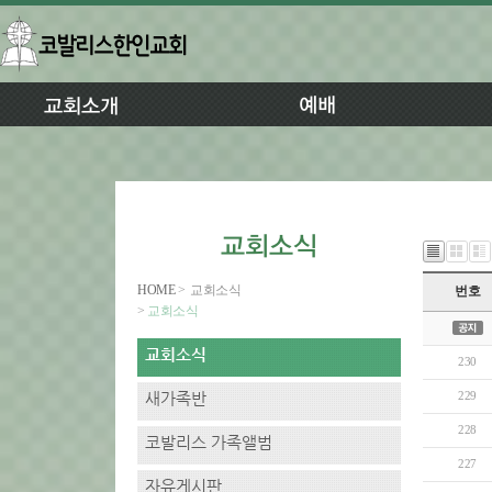
HOME
>
교회소식
번호
>
교회소식
230
229
228
227