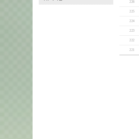
226
225
224
223
222
221