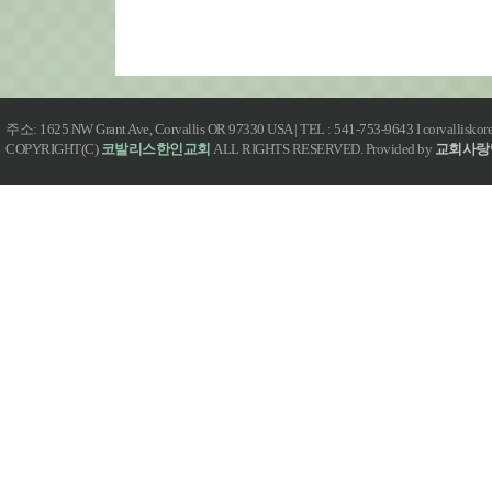
주소: 1625 NW Grant Ave, Corvallis OR 97330 USA | TEL : 541-753-9643 I corvallisk
COPYRIGHT(C)
코발리스한인교회
ALL RIGHTS RESERVED. Provided by
교회사랑