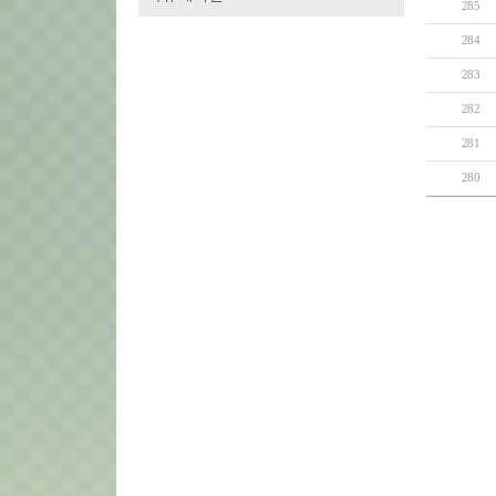
285
284
283
282
281
280