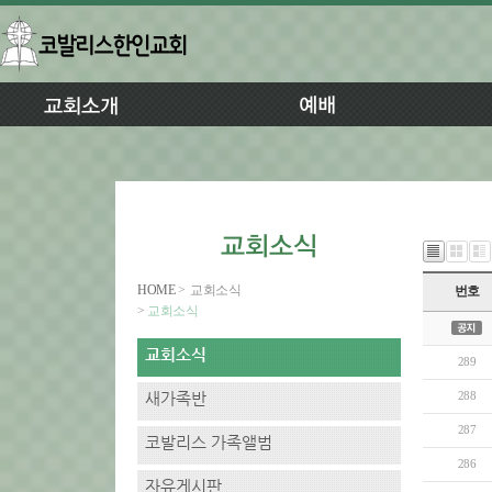
HOME
>
교회소식
번호
>
교회소식
289
288
287
286