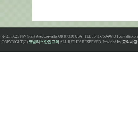
주소: 1625 NW Grant Ave, Corvallis OR 97330 USA | TEL : 541-753-9643 I corvallisk
COPYRIGHT(C)
코발리스한인교회
ALL RIGHTS RESERVED. Provided by
교회사랑