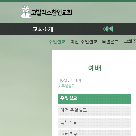
HOME
>
예배
>
주일설교