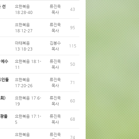
를 선
요한복음
류진욱
43
18:28-40
목사
요한복음
류진욱
95
18:12-27
목사
마태복음
김봉수
115
13:18-23
목사
 예수
요한복음 18:1-
류진욱
50
11
목사
스도인들
요한복음
류진욱
71
17:20-26
목사
교회)
요한복음 17:6-
류진욱
60
19
목사
영광을
요한복음 17:1-
류진욱
68
5
목사
요한복음
류진욱
74