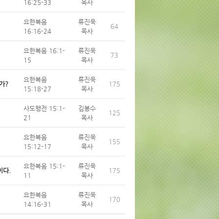
16:25-33
목사
요한복음
류진욱
64
16:16-24
목사
요한복음 16:1-
류진욱
73
15
목사
요한복음
류진욱
가?
175
15:18-27
목사
사도행전 15:1-
김봉수
125
21
목사
요한복음
류진욱
155
15:12-17
목사
요한복음 15:1-
류진욱
이다.
175
11
목사
요한복음
류진욱
170
14:16-31
목사