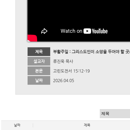
제목
부활주일 : 그리스도인이 소망을 두어야 할 
설교자
류진욱 목사
본문
고린도전서 15:12-19
날짜
2026.04.05
날짜
제목