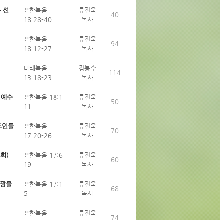
를 선
요한복음
류진욱
40
18:28-40
목사
요한복음
류진욱
94
18:12-27
목사
마태복음
김봉수
114
13:18-23
목사
 예수
요한복음 18:1-
류진욱
50
11
목사
스도인들
요한복음
류진욱
70
17:20-26
목사
교회)
요한복음 17:6-
류진욱
60
19
목사
영광을
요한복음 17:1-
류진욱
68
5
목사
요한복음
류진욱
74