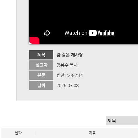
제목
왕 같은 제사장
설교자
김봉수 목사
본문
벧전1:23-2:11
날짜
2026.03.08
날짜
제목