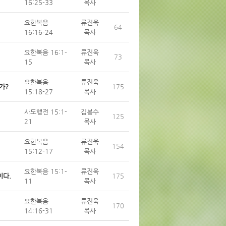
16:25-33
목사
요한복음
류진욱
64
16:16-24
목사
요한복음 16:1-
류진욱
73
15
목사
요한복음
류진욱
가?
175
15:18-27
목사
사도행전 15:1-
김봉수
125
21
목사
요한복음
류진욱
154
15:12-17
목사
요한복음 15:1-
류진욱
이다.
175
11
목사
요한복음
류진욱
170
14:16-31
목사