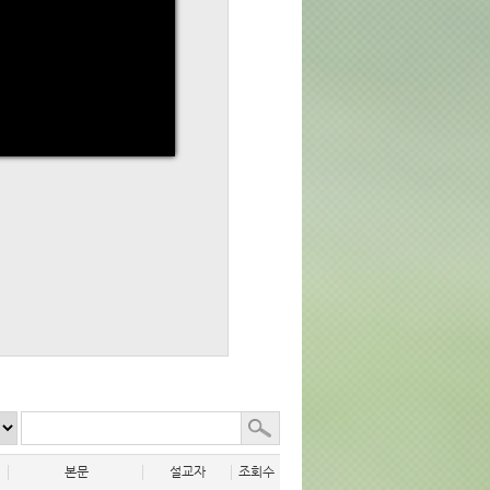
라
본문
설교자
조회수