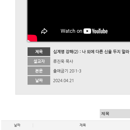
제목
십계명 강해(2) : 나 외에 다른 신을 두지 말
설교자
류진욱 목사
본문
출애굽기 20:1-3
날짜
2024.04.21
날짜
제목