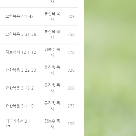
사
류진욱 목
요한복음 4:1-42
209
사
류진욱 목
요한복음 3:31-36
158
사
김봉수 목
히브리서 12:1-12
170
사
류진욱 목
요한복음 3:22-30
320
사
류진욱 목
요한복음 3:15-21
308
사
류진욱 목
요한복음 3:1-15
277
사
디모데후서 3:1-
김봉수 목
190
17
사