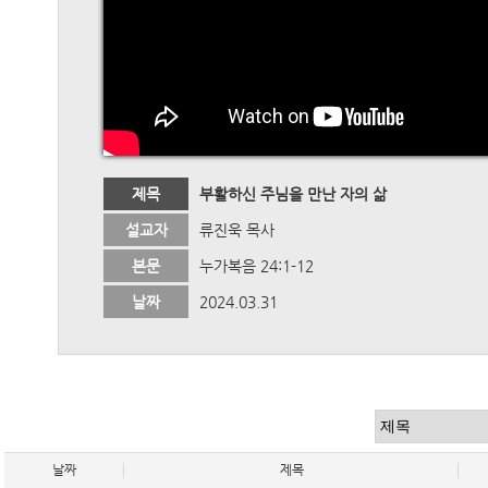
제목
부활하신 주님을 만난 자의 삶
설교자
류진욱 목사
본문
누가복음 24:1-12
날짜
2024.03.31
날짜
제목