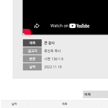
제목
큰 감사
설교자
류진욱 목사
본문
시편 136:1-9
날짜
2023.11.19
날짜
제목