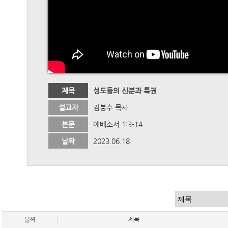
제목
성도들의 신분과 특권
설교자
김봉수 목사
본문
에베소서 1:3-14
날짜
2023.06.18
날짜
제목